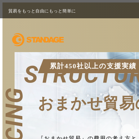
貿易をもっと自由にもっと簡単に
STRUCTU
累計450社以上の支援実績
PRICING
おまかせ貿易
『おまかせ貿易』の費用の考え方と