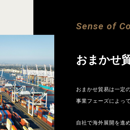
Sense of C
おまかせ
おまかせ貿易は一定
事業フェーズによっ
自社で海外展開を進