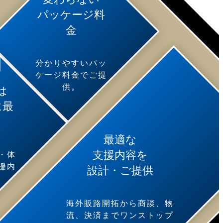
パッケージ料
金
分かりやすいパッ
ケージ料金でご提
供。
は
に最
最適な
支援内容を
・体
援内
設計・ご提供
。
海外販路開拓から商談、物
流、決済までワンストップ