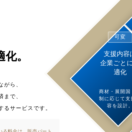
可変
支援内容
適化。
企業ごと
適化
ながら、
商材・展開国
済まで、
制に応じて支
容を設計
するサービスです。
いる料金は、販売パート